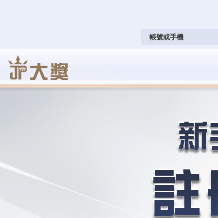
優塔德州門市資訊
首頁
線上博弈首選優塔娛樂城百家樂打法看路牌路
優
教學系列，安全又穩定的台灣線上娛樂城，不
僅提供多種熱門遊戲，還有多元儲值管道以及
塔
安全迅速的出金服務，立即加入享受遊玩！
德
州
ATG下載與安裝指南
門
ATG直營經銷商
ATG電子系列
市
ATG電子遊戲免費玩
資
優塔出金
訊
優塔娛樂城dcard
內
優塔娛樂城ptt
容