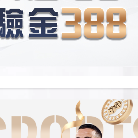
娛
樂
城
dcard
挑戰命運的極限樂
全
球
塔娛樂城ptt經典
熱
門
盤帶你轉出奇
賽
事
作者:
ap_admin
發佈日期:
2026 年 8 月 7 日
一
網
喜歡享受機率與運氣碰撞出的火花嗎？優塔娛樂城p
打
盡！
挑
閱讀全文
體
戰
育
命
迷
運
絕
的
不