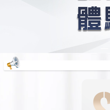
優塔娛樂城詐騙
優塔娛樂城評價
優塔德州
資
搜尋
訊
搜
尋
欄
近期文章
優塔娛樂城dcard全球熱門賽事一網打盡！體育
迷絕不能錯過的下注天堂
挑戰命運的極限樂趣！優塔娛樂城ptt經典骰寶
與輪盤帶你轉出奇蹟
超高返水比例，優塔娛樂城dcard讓您天天都是
賺錢日
玩轉優塔出金無壓力，輕鬆解鎖極速到帳的爽
快體驗