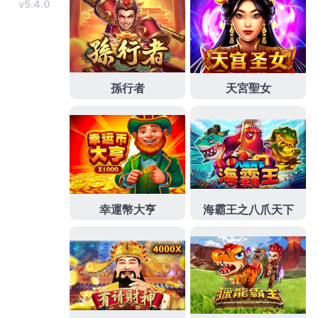
優
是
塔
賺
出
錢
沉浸式優塔德州，盡享
金
日
無
真人對戰快感
壓
力，
作者:
ap_admin
發佈日期:
2026 年 7 月 24 日
輕
鬆
想感受最正宗的德州撲克體驗？優塔德州這裡帶你走
解
進全…
鎖
極
沉
閱讀全文
速
浸
到
式
帳
優
的
塔
大額提領無壓力！優塔
爽
德
快
州，
出金展現雄厚資本實力
體
盡