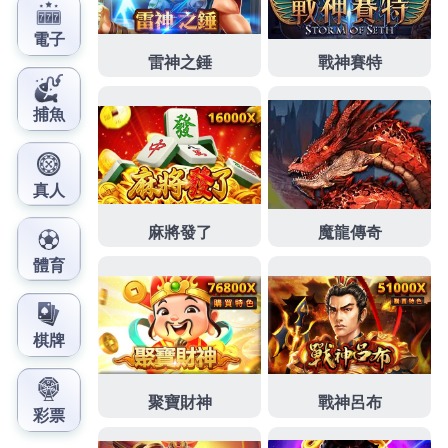
在優塔娛樂城dcard，您的每一次下注都在創造價值…
超
閱讀全文
高
返
水
比
玩轉優塔出金無壓力，
例，
優
輕鬆解鎖極速到帳的爽
塔
快體驗
娛
樂
作者:
ap_admin
發佈日期:
2026 年 7 月 31 日
城
dcard
對於熱愛線上娛樂的玩家來說，最怕的莫過於贏了錢
讓
卻卡…
您
天
玩
閱讀全文
天
轉
都