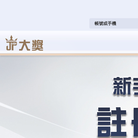
優塔德州門市資訊
首頁
»
優
線上博弈首選優塔娛樂城世足讓分教學系列，
安全又穩定的台灣線上娛樂城，不僅提供多種
熱門遊戲，還有多元儲值管道以及安全迅速的
出金服務，立即加入享受遊玩！
ATG下載與安裝指南
ATG直營經銷商
ATG電子系列
ATG電子遊戲免費玩
優塔出金
優塔娛樂城dcard
優塔娛樂城ptt