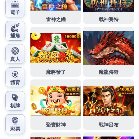
您是新手還是資深玩家，都能在這裡找到適合自己的
遊戲，平台的客服服務優質高效，為您提供全方位的
支援。娛樂城多種方式任您選擇，讓您輕鬆管理資
金。立即登上戰神賽特娛樂城門市資訊，參與這場歡
樂盛宴，贏取豐厚獎勵！
分類:
娛樂城
上一篇文章
戰神賽特娛樂城門市資訊配合不同性質玩家喜好，使
玩家不會感到無聊煩膩
下一篇文章
戰神賽特娛樂城門市資訊誠摯邀請您加入，共赴這場