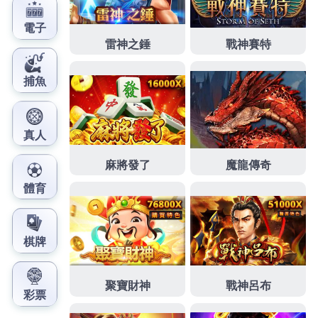
典遊戲、真人娛樂場等，並定期推出創新優惠活動，
為玩家提供多樣化的選擇，娛樂城積極推行負責任博
彩，並極力拒絕未成年玩家使用我們的軟件進行網上
娛樂。同時，我們更透過專業人員及各種有效方法，
以防止問題博彩的發生。
分類:
娛樂城
上一篇文章
戰神賽特娛樂城門市資訊讓玩家安心享受多元的娛樂
性遊戲
下一篇文章