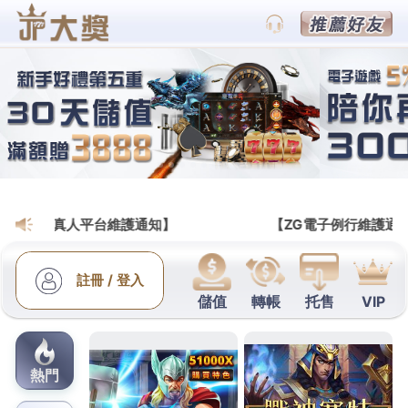
優塔德州門市資訊
開
啟
資
主
要
搜尋
訊
選
首頁
»
戰神賽特娛樂城門市資訊是玩家安心享受娛樂
單
搜尋
欄
與贏錢的最佳選擇
近期文章
優塔娛樂城dcard全球熱門賽事一網打盡！體育迷絕不能錯過的下注天堂
戰神賽特娛樂城門市資
挑戰命運的極限樂趣！優塔娛樂城ptt經典骰寶與輪盤帶你轉出奇蹟
訊是玩家安心享受娛樂
超高返水比例，優塔娛樂城dcard讓您天天都是賺錢日
玩轉優塔出金無壓力，輕鬆解鎖極速到帳的爽快體驗
與贏錢的最佳選擇
沉浸式優塔德州，盡享真人對戰快感
作者:
ap_admin
發佈日期:
2025 年 10 月 11 日
戰神賽特
娛樂城
門市資訊提供多種博弈遊戲，包括百
近期留言
家樂、骰寶、輪盤等，提供網頁版和手機版，玩家可
尚無留言可供顯示。
以透過電腦或手機進行遊戲，每場遊戲皆由SU建模團