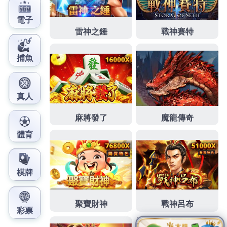
音樂，讓你在放鬆中暢玩，無需費腦就能斬獲獎金。
戰神守護，暢玩無憂，中獎soeasy！
分類:
優塔德州
上一篇文章
戰神賽特讓你親自體驗獨闖沙場、力敵萬人的臨場快
感
下一篇文章
低門檻高回報，戰神賽特玩家首選