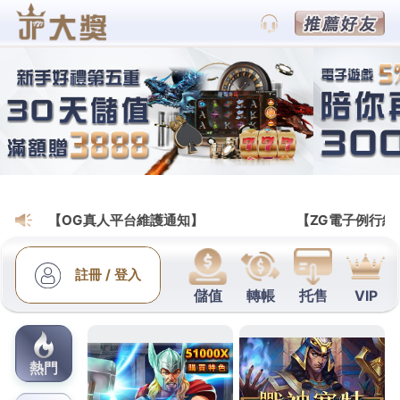
優塔德州門市資訊
開
啟
資
主
要
搜尋
訊
選
首頁
»
戰神賽特守護加持，中獎就是這麼簡單
單
搜尋
欄
近期文章
戰神賽特守護加持，中
優塔娛樂城dcard全球熱門賽事一網打盡！體育迷絕不能錯過的下注天堂
獎就是這麼簡單
挑戰命運的極限樂趣！優塔娛樂城ptt經典骰寶與輪盤帶你轉出奇蹟
超高返水比例，優塔娛樂城dcard讓您天天都是賺錢日
作者:
ap_admin
發佈日期:
2025 年 12 月 27 日
玩轉優塔出金無壓力，輕鬆解鎖極速到帳的爽快體驗
沉浸式優塔德州，盡享真人對戰快感
有
戰神賽特
神力守護，博弈暢玩無憂，中獎就是這麼
輕鬆！這款人氣老虎機中，Wild符號化身戰神守護
者，靈活替代其他圖標，輕鬆補齊獲獎組合，大幅降
近期留言
低中獎門檻。Scatter符號開啟專屬福利通道，免費旋
尚無留言可供顯示。
轉與獎勳遊戲帶來額外獲獎機會，中獎更輕鬆。25條
支付線全開設計，搭配精緻的古埃及場景與舒適背景