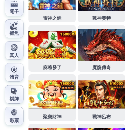
六大遊戲項目，遊玩玩家人數破千為、遍及全亞洲的
遊戲項目，這個優塔娛樂城dcard具有高度互動性，玩
家可以與荷官、主播和其他玩家進行互動，增加遊戲
的趣味性。不論何時何地，您都可以享受各種經典賭
場遊戲和娛樂城樂趣。
分類:
優塔娛樂城dcard
上一篇文章
優塔娛樂城ptt累積投注享豐厚回報，重逢更有驚喜
下一篇文章
優塔娛樂城ptt讓您享受刺激的博彩體驗，並有機會贏
得可觀的獎金