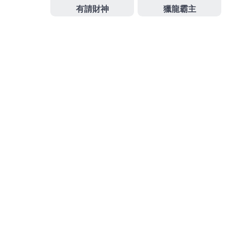
塔出金助您完美掌控每
崇！
一場財富賽局
優
塔
作者:
ap_admin
發佈日期:
2026 年 6 月 27 日
出
金
在線上博弈的棋局中，資金就如同士兵，調度越靈
迅
活，勝…
速、
誠
資
閱讀全文
信
金
首
靈
選
活
的
大
博
財富密碼解鎖！優塔出
師！
弈
快
金讓您體驗秒級到帳的
天
速
堂
極致快感
優
塔
作者:
ap_admin
發佈日期:
2026 年 6 月 13 日
出