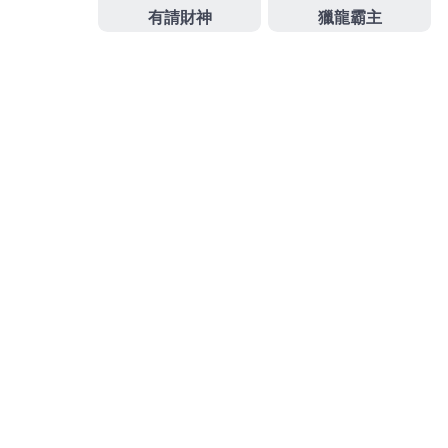
在優塔娛樂城ptt感受豐
ptt
萬
熱
富遊戲魅力，輕鬆享受
獎
門
金
休閒時光
遊
等
戲
你
作者:
ap_admin
發佈日期:
2026 年 5 月 28 日
強
挑
勢
戰
從經典的三軸水果機，到充滿故事性與華麗特效的3D
來
多…
襲，
帶
在
閱讀全文
來
優
無
塔
限
娛
娛
樂
樂
點燃你心中的體育魂！
城
驚
ptt
優塔娛樂城ptt全方位賽
喜
感
事盤口與你共創雙贏
受