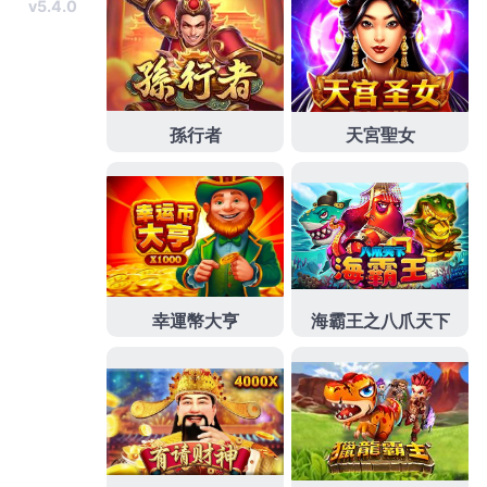
富
乎
自
想
由
像
新
的
優塔娛樂城ptt熱門遊戲
捷
反
徑！
強勢來襲，帶來無限娛
水
優
回
樂驚喜
塔
饋
娛
作者:
ap_admin
發佈日期:
2026 年 6 月 8 日
樂
城
普通博弈平台那種千篇一律、不痛不癢的微薄福利，
ptt
怎麼…
極
致
優
閱讀全文
流
塔
暢
娛
體
樂
感
城
百