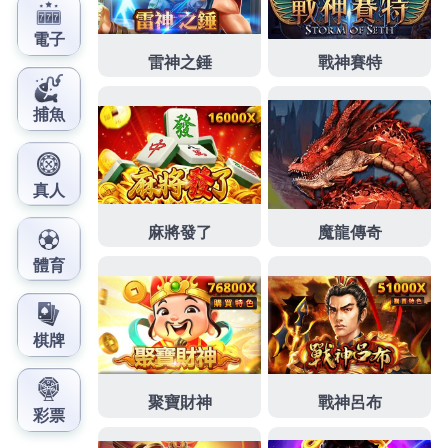
在尋找一個懂得珍惜玩家、回饋最大方的娛樂城嗎？
優塔…
頂
閱讀全文
級
VIP
尊
榮
財富自由新捷徑！優塔
待
遇，
娛樂城ptt極致流暢體感
優
百萬獎金等你挑戰
塔
娛
作者:
ap_admin
發佈日期:
2026 年 6 月 22 日
樂
城
給自己一個變富的機會！優塔娛樂城ptt為您打造最
ptt
精…
給
您
財
閱讀全文
超