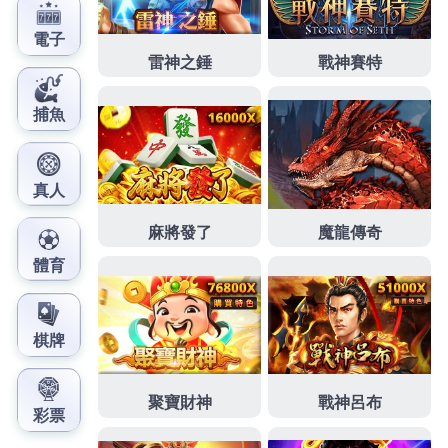
內
燃
你
容
心
中
掌握贏錢的核心密碼！
的
體
優塔娛樂城dcard為你
育
提供最全面專業的博弈
魂！
優
攻略
塔
娛
作者:
ap_admin
發佈日期:
2026 年 5 月 22 日
樂
城
想要在線上娛樂城提高勝率，不能只靠盲目的運氣，
ptt
更需…
全
方
掌
閱讀全文
位
握
賽
贏
事
錢