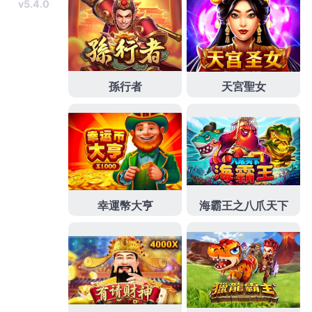
盤
的
為熱愛而生！優塔娛樂
口
核
與
心
城ptt最專業的電競投注
你
密
共
帶您領略電競博弈新魅
碼！
創
優
力
雙
塔
贏
娛
作者:
ap_admin
發佈日期:
2026 年 5 月 15 日
樂
城
電子競技早已成為全球無數年輕人熱血澎湃的戰場，
dcard
而優…
為
你
為
閱讀全文
提
熱
供
愛
最
而
全
生！
優塔娛樂城dcard提供
面
優