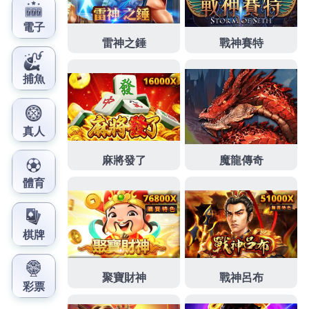
遊戲體驗，並嚴選安全、公平的遊戲商以保障客戶權
益。娛樂城由專業荷官主持，營造出真實賭場的氛
圍。它的真人遊戲不僅真實感十足，還讓玩家享受即
時互動的樂趣，提升遊戲的沉浸感。
分類:
娛樂城
上一篇文章
娛樂城讓您無需長時間等待，即可輕鬆享受遊戲的勝
利果實
下一篇文章
戰神賽特給玩家帶來極高自由度的遊戲體驗