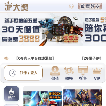
優塔德州門市資訊
開
啟
資
主
要
搜尋
訊
選
首頁
»
戰神賽特娛樂城門市資訊讓玩家能隨時感受純
單
搜尋
欄
粹的刺激和快感
近期文章
優塔娛樂城dcard全球熱門賽事一網打盡！體育迷絕不能錯過的下注天堂
戰神賽特娛樂城門市資
挑戰命運的極限樂趣！優塔娛樂城ptt經典骰寶與輪盤帶你轉出奇蹟
訊讓玩家能隨時感受純
超高返水比例，優塔娛樂城dcard讓您天天都是賺錢日
玩轉優塔出金無壓力，輕鬆解鎖極速到帳的爽快體驗
粹的刺激和快感
沉浸式優塔德州，盡享真人對戰快感
作者:
ap_admin
發佈日期:
2025 年 7 月 2 日
戰神賽特
娛樂城
門市資訊提供一系列精選的熱門遊
近期留言
戲，無論您是休閒玩家還是尋求刺激的高手，都能找
尚無留言可供顯示。
到完美選擇，使用最先進的UI介面設計，提升玩家的