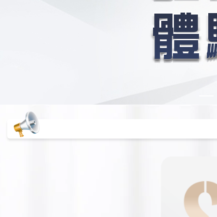
優塔娛樂城詐騙
優塔娛樂城評價
優塔德州
資
搜尋
訊
搜
尋
欄
近期文章
優塔娛樂城dcard全球熱門賽事一網打盡！體育
迷絕不能錯過的下注天堂
挑戰命運的極限樂趣！優塔娛樂城ptt經典骰寶
與輪盤帶你轉出奇蹟
超高返水比例，優塔娛樂城dcard讓您天天都是
賺錢日
玩轉優塔出金無壓力，輕鬆解鎖極速到帳的爽
快體驗