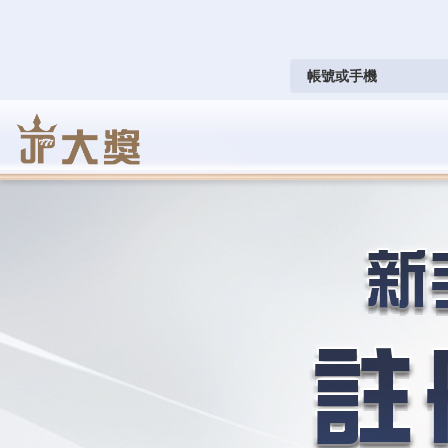
優塔德州門市資訊
首頁
»
戰
線上博弈首選優塔娛樂城百家樂打法看路牌路
教學系列，安全又穩定的台灣線上娛樂城，不
僅提供多種熱門遊戲，還有多元儲值管道以及
安全迅速的出金服務，立即加入享受遊玩！
ATG下載與安裝指南
ATG直營經銷商
ATG電子系列
ATG電子遊戲免費玩
優塔出金
優塔娛樂城dcard
優塔娛樂城ptt