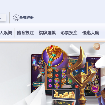
選擇
市資訊
博彩遊
選擇
日
娛樂平台，我們推出無
真人百家樂、體育博
名註冊玩家和合法營業
GCOR)的競猜牌