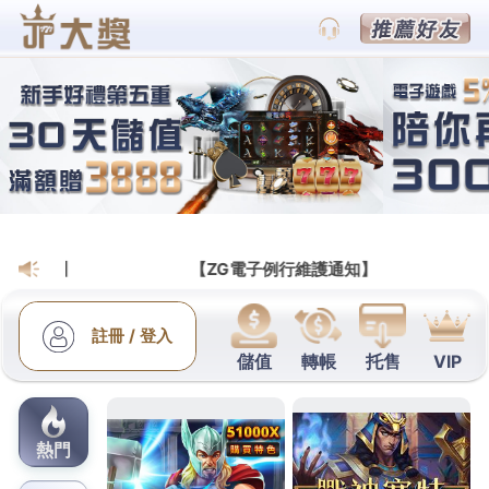
優塔德州門市資訊
開
啟
資
主
要
搜尋
訊
選
首頁
»
戰神賽特娛樂城門市資訊免安裝免下載最方
單
搜尋
欄
便，提供真實娛樂城的遊戲體驗
近期文章
優塔娛樂城dcard全球熱門賽事一網打盡！體育迷絕不能錯過的下注天堂
戰神賽特娛樂城門市資
挑戰命運的極限樂趣！優塔娛樂城ptt經典骰寶與輪盤帶你轉出奇蹟
訊免安裝免下載最方
超高返水比例，優塔娛樂城dcard讓您天天都是賺錢日
玩轉優塔出金無壓力，輕鬆解鎖極速到帳的爽快體驗
便，提供真實娛樂城的
沉浸式優塔德州，盡享真人對戰快感
遊戲體驗
作者:
ap_admin
發佈日期:
2025 年 11 月 29 日
近期留言
尚無留言可供顯示。
戰神賽特
娛樂城
門市資訊提供多樣遊戲選項，包括經
典賭場遊戲和最新電子遊戲，滿足各種玩家需求，以