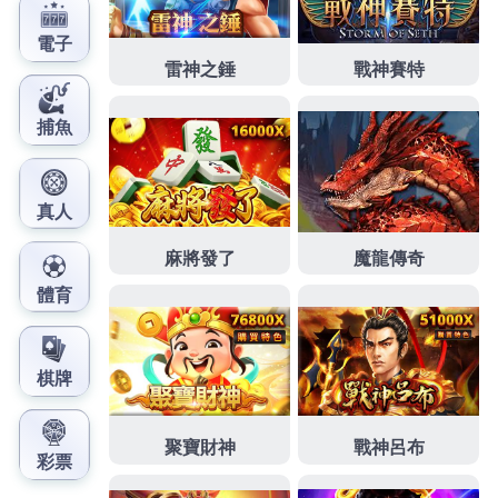
專業、安全的系統環境，提供無縫遊戲體驗，24小時
客服服務。註冊立即送。到戶最快。公平公正值得信
賴。經典遊戲。有眾多棋牌遊戲，不知道要玩什麼馬
上加入娛樂城，給您最好的遊戲體驗，現在首儲再加
贈100%，儲愈多送愈多！
分類:
娛樂城
上一篇文章
戰神賽特娛樂城門市資訊精挑細選各種線上博彩遊
戲，給您最好的選擇
下一篇文章
混沌戰魂醒，戰神賽特破千軍