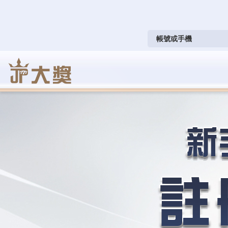
優塔德州門市資訊
首頁
»
優
線上博弈首選優塔娛樂城世足讓分教學系列，
安全又穩定的台灣線上娛樂城，不僅提供多種
熱門遊戲，還有多元儲值管道以及安全迅速的
出金服務，立即加入享受遊玩！
ATG下載與安裝指南
ATG直營經銷商
ATG電子系列
ATG電子遊戲免費玩
優塔出金
優塔娛樂城dcard
優塔娛樂城ptt