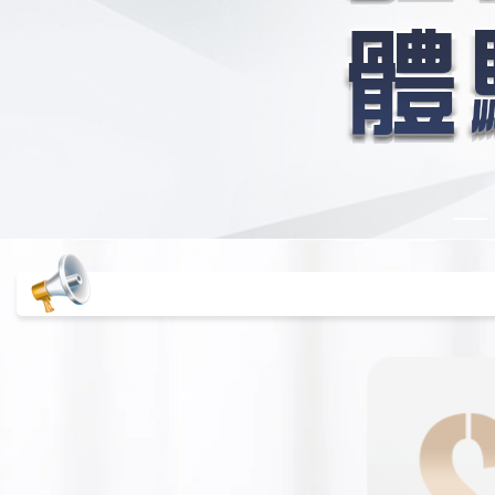
優塔娛樂城詐騙
優塔娛樂城評價
優塔德州
資
搜尋
訊
搜
尋
欄
近期文章
超高返水比例，優塔娛樂城dcard讓您天天都是
賺錢日
玩轉優塔出金無壓力，輕鬆解鎖極速到帳的爽
快體驗
沉浸式優塔德州，盡享真人對戰快感
大額提領無壓力！優塔出金展現雄厚資本實力
全台玩家一致推崇！優塔出金迅速、誠信首選