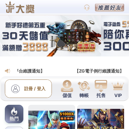
優塔德州門市資訊
開
啟
資
主
要
搜尋
訊
選
首頁
»
優塔娛樂城ptt以其多樣化的遊戲選擇、可靠的
單
搜尋
欄
安全性和吸引人的獎勵系統著稱
近期文章
優塔娛樂城dcard全球熱門賽事一網打盡！體育迷絕不能錯過的下注天堂
優塔娛樂城ptt以其多樣
挑戰命運的極限樂趣！優塔娛樂城ptt經典骰寶與輪盤帶你轉出奇蹟
化的遊戲選擇、可靠的
超高返水比例，優塔娛樂城dcard讓您天天都是賺錢日
玩轉優塔出金無壓力，輕鬆解鎖極速到帳的爽快體驗
安全性和吸引人的獎勵
沉浸式優塔德州，盡享真人對戰快感
系統著稱
作者:
ap_admin
發佈日期:
2026 年 2 月 27 日
近期留言
尚無留言可供顯示。
優塔娛樂城ptt
是一個綜合性娛樂平台，為用戶提供多
種娛樂選項，從傳統的賭博遊戲，如老虎機、撲克和