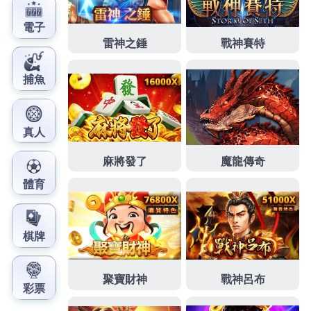
輪盤，到最新的電子競技、即時棋牌等，應有盡有。
實現盈利、獲勝和賺錢的目標，每個遊戲都獨一無
二，擁有獨特的特色和令人興奮的玩法，讓你盡情體
驗刺激感。此外，優塔娛樂城ptt匯聚了眾多頂尖遊戲
開發商的作品，遊戲種類繁多，讓你永遠不會感到無
聊，玩個不停！
分類:
優塔娛樂城ptt
上一篇文章
優塔娛樂城dcard能滿足您的需求，讓您隨時隨地盡享
樂