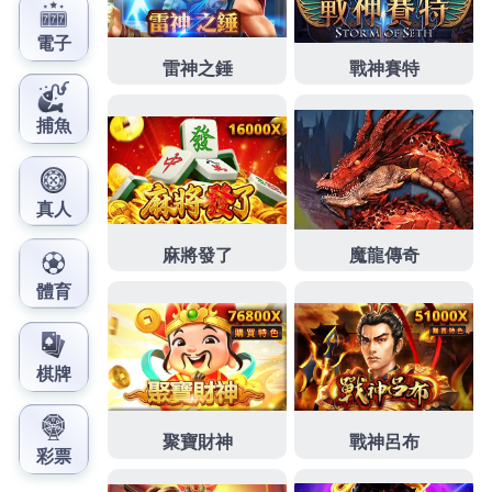
金（Jackpot）更是不斷飆升，隨時等待下一位幸運兒
將其一舉打包帶走，為了讓玩家玩得更過癮，優塔娛
樂城ptt經常性推出電子遊戲專屬的免費轉輪與儲值加
碼活動，操作簡單、節奏流暢，不論是用電腦還是手
機，隨時隨地都能點擊開玩。
分類:
優塔娛樂城ptt
上一篇文章
在優塔娛樂城dcard盡情享受娛樂魅力，感受熱血刺激
的快感
下一篇文章
優塔娛樂城dcard娛樂新玩法不斷推出，讓精彩每天都
不同