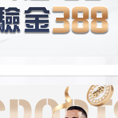
領
閱讀全文
導
與
用
人
之
吳紹琥與患者之間
道：
葉
瞬間
和
軒
作者:
ap_admin
發佈日期:
2025 年 4 月 29 
如
何
真實故事——吳紹琥與患者之間的感人瞬間 &nb
打
造
吳
閱讀全文
卓
紹
越
琥
團
與
隊
患