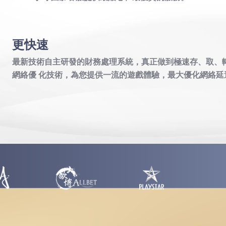
技的豐
不同玩
日
如同一…