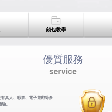
同
作者:
ap_admin
發佈日期:
2025 年 4 月 10 
時，
享
戰神賽特娛樂城門市資訊持續致力於為玩家帶來創
受
到
戰
閱讀全文
最
神
好
賽
的
特
遊
娛
戲
樂
體
RG富遊能讓你的遊
城
驗
門
更加精彩有
市
資
作者:
ap_admin
發佈日期:
2025 年 4 月 10 
訊
能
RG富遊是一個提供多元娛樂項目的線上平台，涵
滿
足