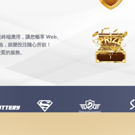
RG
閱讀全文
您
富
的
遊
需
能
求，
讓
帶
你
來
RG富遊從休閒到競
的
無
遊
限
富遊戲選擇，滿足
戲
樂
過
趣
家的喜好
程
更
作者:
ap_admin
發佈日期:
2025 年 4 月 10 
加
精
RG富遊將遊戲打造成精彩的旅程，每種遊戲項目
彩
有
RG
閱讀全文
趣
富
遊