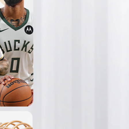
市資訊
倫比的
日
務，我…
娛樂的