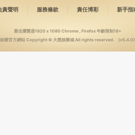
從
休
閒
RG富遊為玩家提供
到
競
可靠的遊戲環
技
的
作者:
ap_admin
發佈日期:
2025 年 4 月 10 
豐
富
RG富遊以先進技術和卓越的安全機制，為玩家提
遊
戲
RG
閱讀全文
選
富
擇，
遊
滿
為
足
玩
不
家
同
RG富遊提供豐富的
提
玩
供