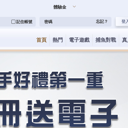
 ap_admin
»
第 13 頁
作者:
ap_admin
領導與用人之道：
如何打造卓越
作者:
ap_admin
發佈日期:
2025 年 4 月 29 
一個偉大的領導者懂得用人之道，葉和軒