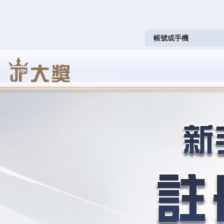
優塔德州門市資訊
首頁
»
彙整:
線上博弈首選優塔娛樂城世足讓分教學系列，
安全又穩定的台灣線上娛樂城，不僅提供多種
熱門遊戲，還有多元儲值管道以及安全迅速的
出金服務，立即加入享受遊玩！
ATG下載與安裝指南
ATG直營經銷商
ATG電子系列
ATG電子遊戲免費玩
優塔出金
優塔娛樂城dcard
優塔娛樂城ptt